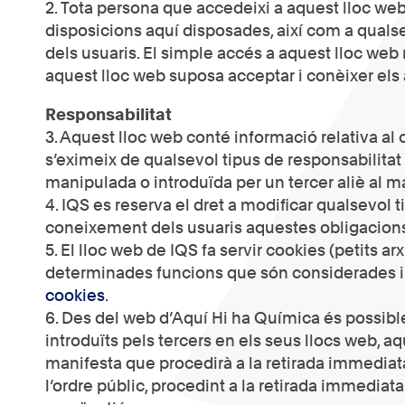
2. Tota persona que accedeixi a aquest lloc we
disposicions aquí disposades, així com a qualsev
dels usuaris. El simple accés a aquest lloc web 
aquest lloc web suposa acceptar i conèixer els 
Responsabilitat
3. Aquest lloc web conté informació relativa al
s’eximeix de qualsevol tipus de responsabilita
manipulada o introduïda per un tercer aliè al ma
4. IQS es reserva el dret a modificar qualsevol 
coneixement dels usuaris aquestes obligacions,
5. El lloc web de IQS fa servir cookies (petits a
determinades funcions que són considerades imp
cookies
.
6. Des del web d’Aquí Hi ha Química és possible
introduïts pels tercers en els seus llocs web, a
manifesta que procedirà a la retirada immediata
l’ordre públic, procedint a la retirada immedia