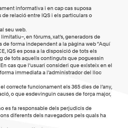
erament informativa i en cap cas suposa
e relació entre IQS i els particulars o
 al seu web.
imitatiu–, en fòrums, xat’s, generadors de
uts de forma independent a la pàgina web “Aquí
E, IQS es posa a la disposició de tots els
ueig de tots aquells continguts que poguessin
. En cas que l’usuari consideri que existeix en el
 forma immediata a l’administrador del lloc
e el correcte funcionament els 365 dies de l’any,
amació, o que esdevinguin causes de força major,
no es fa responsable dels perjudicis de
sions diferents dels navegadors pels quals ha