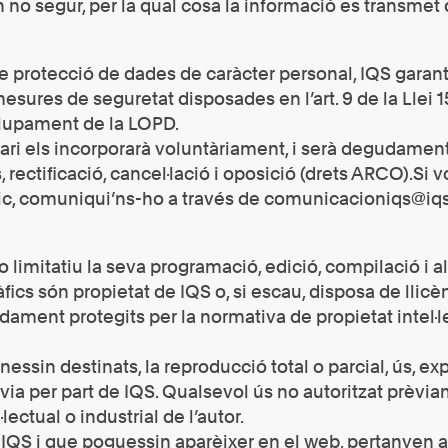
n no segur, per la qual cosa la informació es transmet 
 protecció de dades de caràcter personal, IQS garant
sures de seguretat disposades en l’art. 9 de la Llei 
lupament de la LOPD.
ri els incorporarà voluntàriament, i serà degudament in
s, rectificació, cancel·lació i oposició (drets ARCO).Si 
ic, comuniqui’ns-ho a través de comunicacioniqs@iq
 no limitatiu la seva programació, edició, compilació i 
àfics són propietat de IQS o, si escau, disposa de llicè
ment protegits per la normativa de propietat intel·lect
essin destinats, la reproducció total o parcial, ús, exp
rèvia per part de IQS. Qualsevol ús no autoritzat prèvi
ectual o industrial de l’autor.
s a IQS i que poguessin aparèixer en el web, pertanyen a