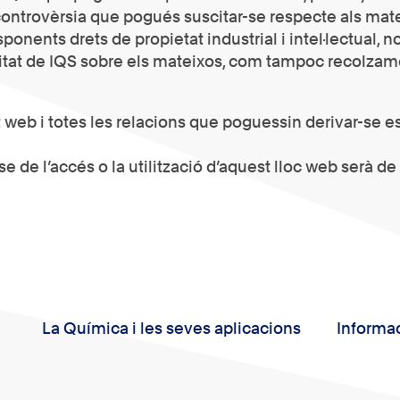
ontrovèrsia que pogués suscitar-se respecte als mate
sponents drets de propietat industrial i intel·lectual, 
litat de IQS sobre els mateixos, com tampoc recolzam
 web i totes les relacions que poguessin derivar-se es
e de l’accés o la utilització d’aquest lloc web serà 
La Química i les seves aplicacions
Informac