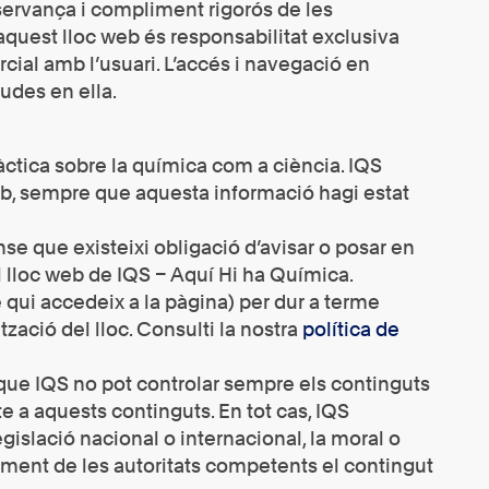
servança i compliment rigorós de les
 aquest lloc web és responsabilitat exclusiva
cial amb l’usuari. L’accés i navegació en
udes en ella.
àctica sobre la química com a ciència. IQS
web, sempre que aquesta informació hagi estat
se que existeixi obligació d’avisar o posar en
 lloc web de IQS – Aquí Hi ha Química.
de qui accedeix a la pàgina) per dur a terme
ació del lloc. Consulti la nostra
política de
 que IQS no pot controlar sempre els continguts
e a aquests continguts. En tot cas, IQS
islació nacional o internacional, la moral o
xement de les autoritats competents el contingut