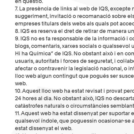
en qüestió.
7. La presència de links al web de IQS, excepte
suggeriment, invitació o recomanació sobre els 
empreses titulars dels webs als quals pot acced
8. IQS es reserva el dret de retirar de manera u
9. IQS no es fa responsable de la informació i 
blogs, comentaris, xarxes socials o qualssevol 
Hi ha Química” de IQS. No obstant això i en compl
usuaris, autoritats i forces de seguretat, i col·
afectar o contravenir la legislació nacional, o in
lloc web algun contingut que pogués ser suscept
web.
10. Aquest lloc web ha estat revisat i provat pe
24 hores al dia. No obstant això, IQS no descart
catàstrofes naturals o circumstàncies semblant
11. Aquest web ha estat dissenyat per suportar e
qualsevol índole, que poguessin ocasionar-se al
estat dissenyat el web.