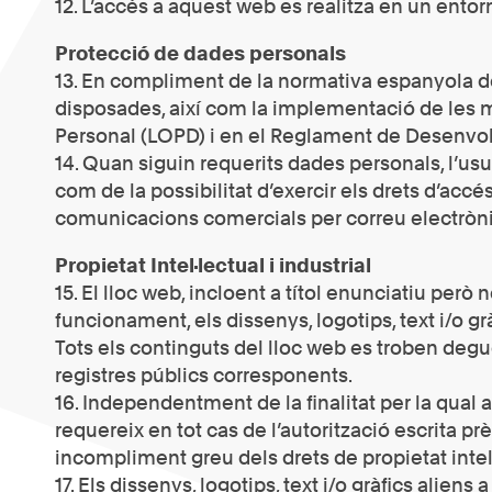
12. L’accés a aquest web es realitza en un entor
Protecció de dades personals
13. En compliment de la normativa espanyola de
disposades, així com la implementació de les me
Personal (LOPD) i en el Reglament de Desenvo
14. Quan siguin requerits dades personals, l’usua
com de la possibilitat d’exercir els drets d’accé
comunicacions comercials per correu electròn
Propietat Intel·lectual i industrial
15. El lloc web, incloent a títol enunciatiu però
funcionament, els dissenys, logotips, text i/o gr
Tots els continguts del lloc web es troben deguda
registres públics corresponents.
16. Independentment de la finalitat per la qual an
requereix en tot cas de l’autorització escrita p
incompliment greu dels drets de propietat intel·l
17. Els dissenys, logotips, text i/o gràfics alien