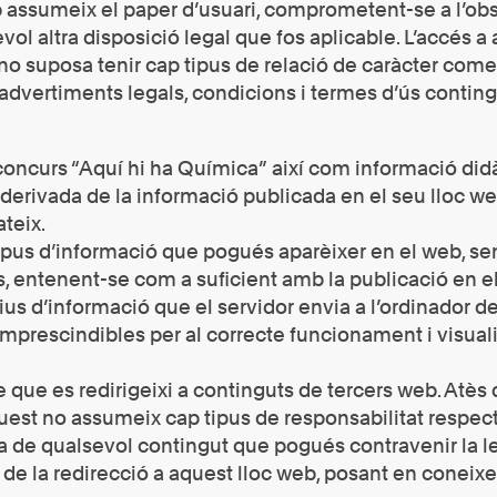
b assumeix el paper d’usuari, comprometent-se a l’ob
ol altra disposició legal que fos aplicable. L’accés a
no suposa tenir cap tipus de relació de caràcter comer
advertiments legals, condicions i termes d’ús conting
 concurs “Aquí hi ha Química” així com informació did
t derivada de la informació publicada en el seu lloc 
teix.
tipus d’informació que pogués aparèixer en el web, sen
 entenent-se com a suficient amb la publicació en el
rxius d’informació que el servidor envia a l’ordinador 
rescindibles per al correcte funcionament i visualitz
 que es redirigeixi a continguts de tercers web. Atès
quest no assumeix cap tipus de responsabilitat respect
 de qualsevol contingut que pogués contravenir la leg
ta de la redirecció a aquest lloc web, posant en conei