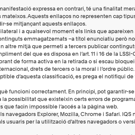
 manifestació expressa en contrari, té una finalitat m
mateixos. Aquests enllaços no representen cap tipus d
ir-se mitjançant aquests enllaços.
nilateral i a qualsevol moment els links que apareixen
continguts emmagatzemats –a títol enunciatiu però no l
un altre mitjà que permeti a tercers publicar conting
iment del que es disposa en l’art. 11 i 16 de la LSSI-C
laborant de forma activa en la retirada o si escau bloq
ternacional, drets de tercers o la moral i l’ordre públic
ible d’aquesta classificació, es prega el notifiqui de
rquè funcioni correctament. En principi, pot garantir-s
a la possibilitat que existeixin certs errors de progr
s que facin impossible l’accés a la pàgina web.
ls navegadors Explorer, Mozilla, Chrome i Safari. IQS 
s usuaris per la utilització d’altres navegadors o ver