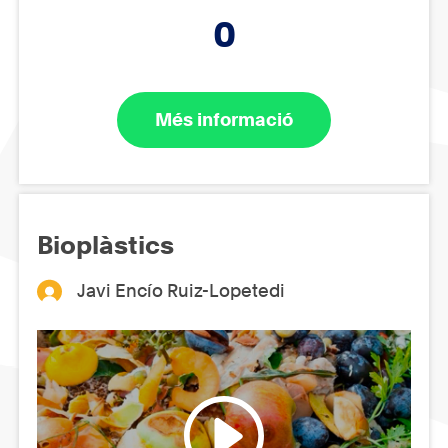
0
Més informació
Bioplàstics
Javi Encío Ruiz-Lopetedi