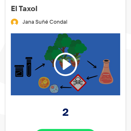
El Taxol
Jana Suñé Condal
2