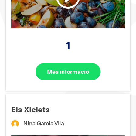
1
Més informació
Els Xiclets
Nina Garcia Vila