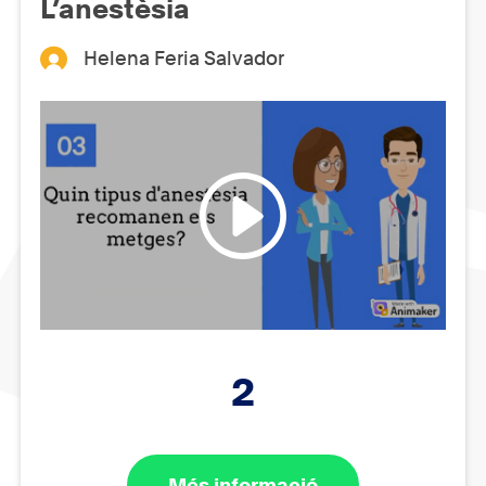
L’anestèsia
Helena Feria Salvador
2
Més informació