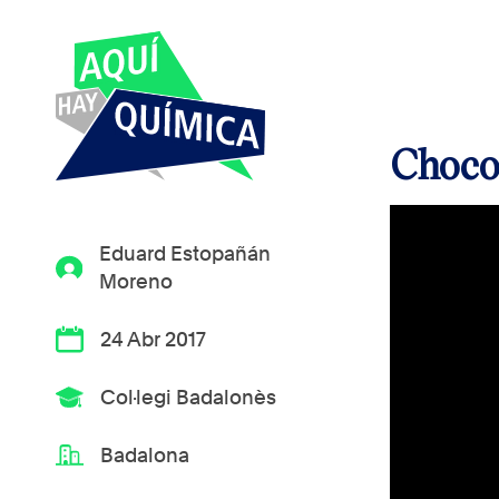
Chocol
Eduard Estopañán
Moreno
24 Abr 2017
Col·legi Badalonès
Badalona