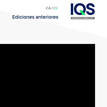
CA
/
ES
s
Ediciones anteriores