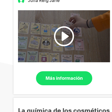
Júlia Reig Jané
Más información
La química de los cosméticos