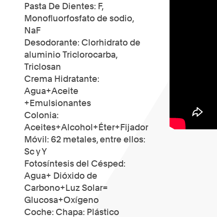
Pasta De Dientes: F,
Monofluorfosfato de sodio,
NaF
Desodorante: Clorhidrato de
aluminio Triclorocarba,
Triclosan
Crema Hidratante:
Agua+Aceite
+Emulsionantes
Colonia:
Aceites+Alcohol+Éter+Fijador
Móvil: 62 metales, entre ellos:
Sc y Y
Fotosíntesis del Césped:
Agua+ Dióxido de
Carbono+Luz Solar=
Glucosa+Oxígeno
Coche: Chapa: Plástico