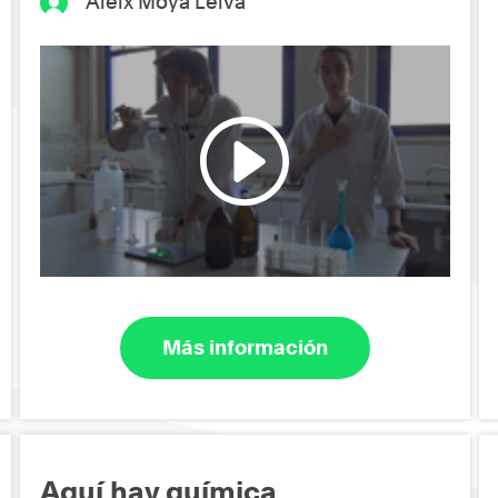
Aleix Moya Leiva
Más información
Aquí hay química