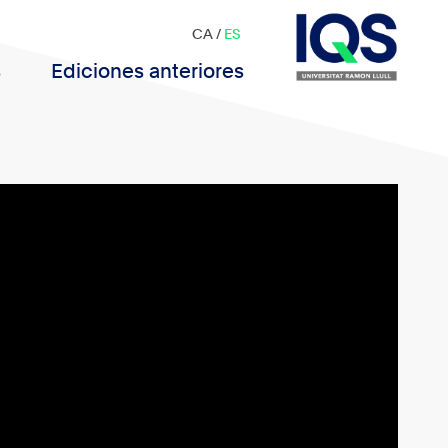
CA
/
ES
s
Ediciones anteriores