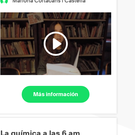
Mariona Cortacans i Castellà
Más información
La química a las 6 am