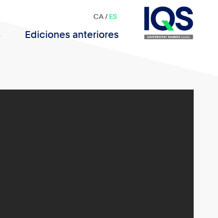
CA
/
ES
s
Ediciones anteriores