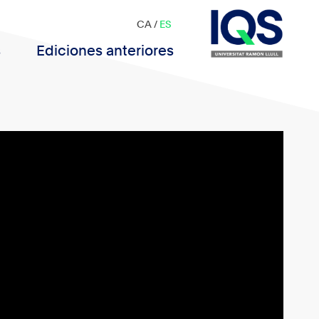
CA
/
ES
s
Ediciones anteriores