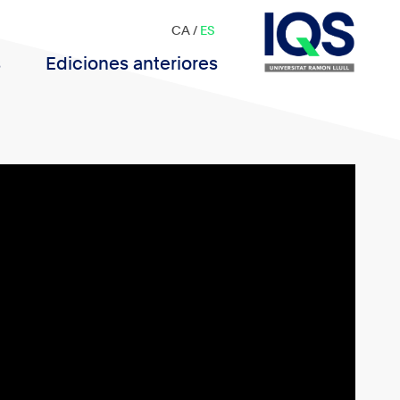
CA
/
ES
s
Ediciones anteriores