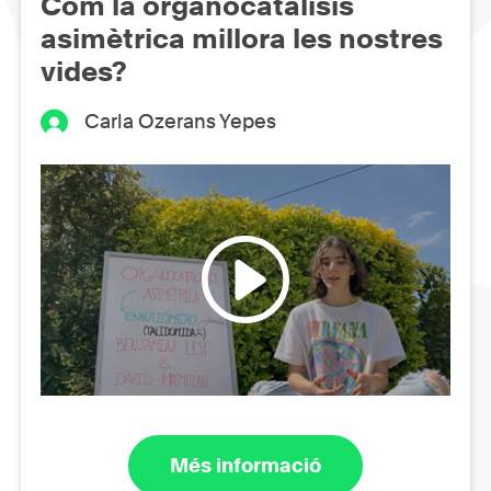
Com la organocatálisis
asimètrica millora les nostres
vides?
Carla Ozerans Yepes
Més informació