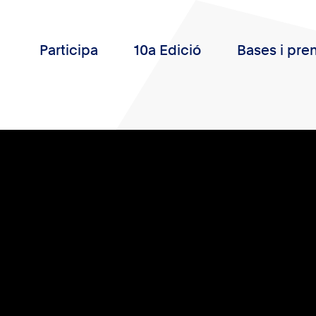
Participa
10a Edició
Bases i pre