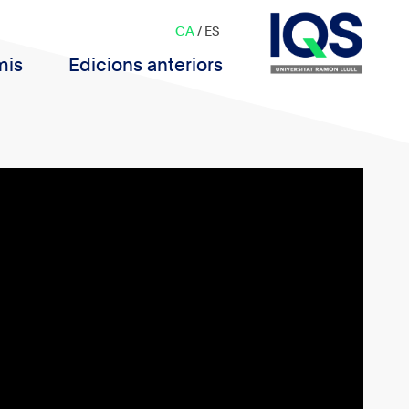
CA
/
ES
mis
Edicions anteriors