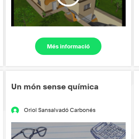
Més informació
Un món sense química
Oriol Sansalvadó Carbonés