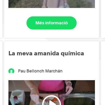
Més informació
La meva amanida química
Pau Bellonch Marchán