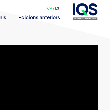
CA
/
ES
mis
Edicions anteriors