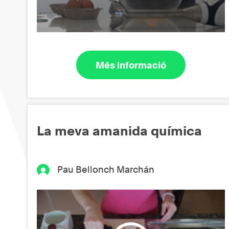
Més informació
La meva amanida química
Pau Bellonch Marchán