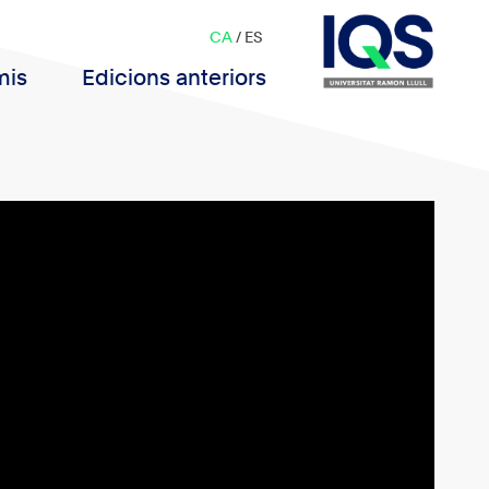
CA
/
ES
mis
Edicions anteriors