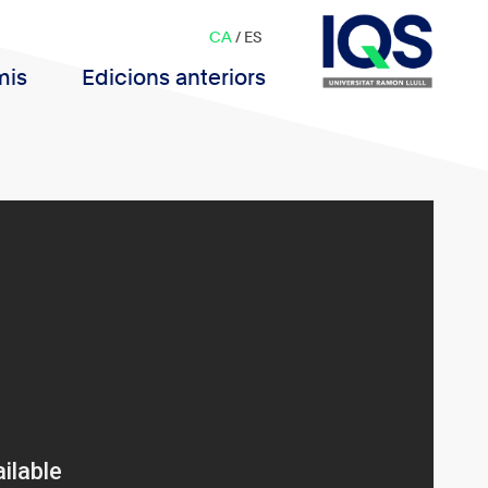
CA
/
ES
mis
Edicions anteriors