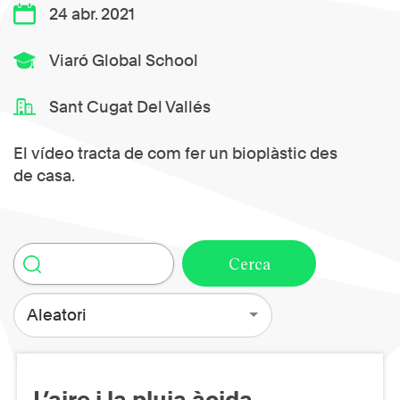
24 abr. 2021
Viaró Global School
Sant Cugat Del Vallés
El vídeo tracta de com fer un bioplàstic des
de casa.
Aleatori
L’aire i la pluja àcida