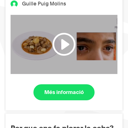
Guille Puig Molins
Més informació
Per que ens fa plorar la ceba?