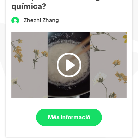
química?
Zhezhi Zhang
Més informació