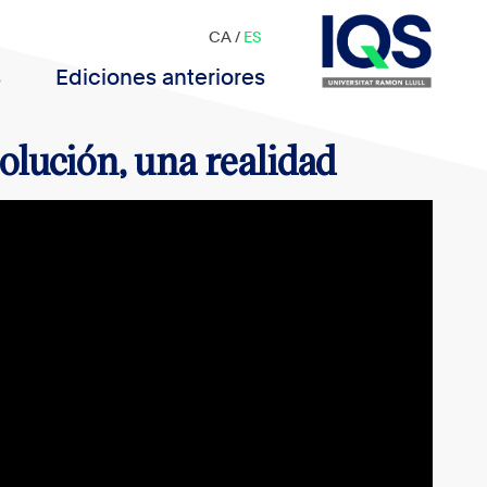
CA
/
ES
s
Ediciones anteriores
olución, una realidad