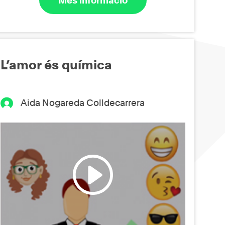
Més informació
L’amor és química
Aida Nogareda Colldecarrera