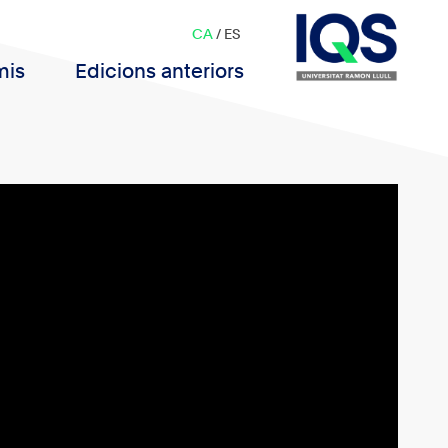
CA
/
ES
mis
Edicions anteriors