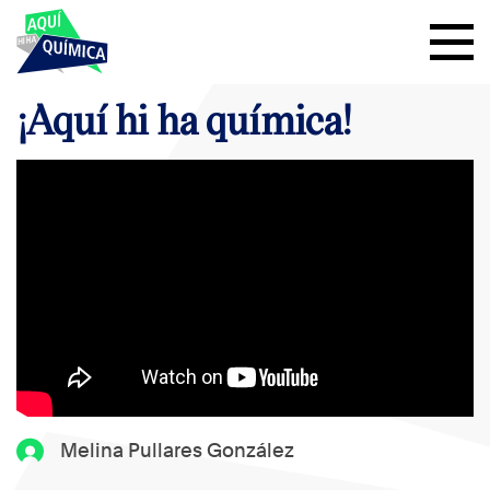
¡Aquí hi ha química!
Melina Pullares González