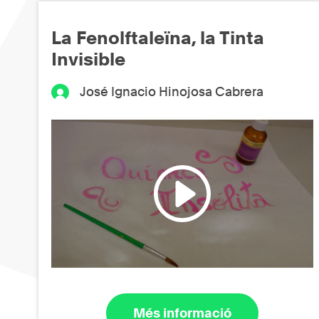
La Fenolftaleïna, la Tinta
Invisible
José Ignacio Hinojosa Cabrera
Més informació