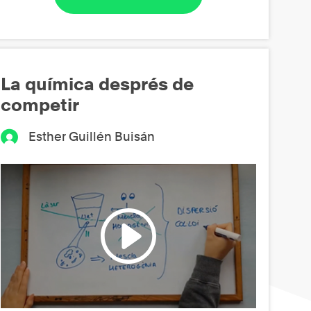
La química després de
competir
Esther Guillén Buisán