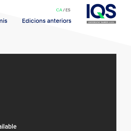
CA
/
ES
mis
Edicions anteriors