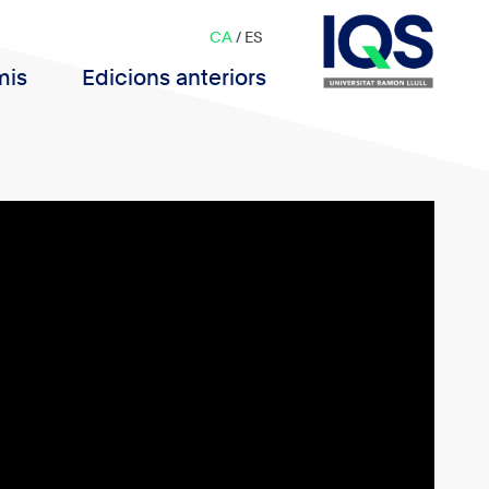
CA
/
ES
mis
Edicions anteriors