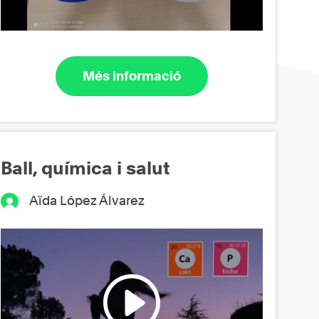
Més informació
Ball, química i salut
Aïda López Álvarez