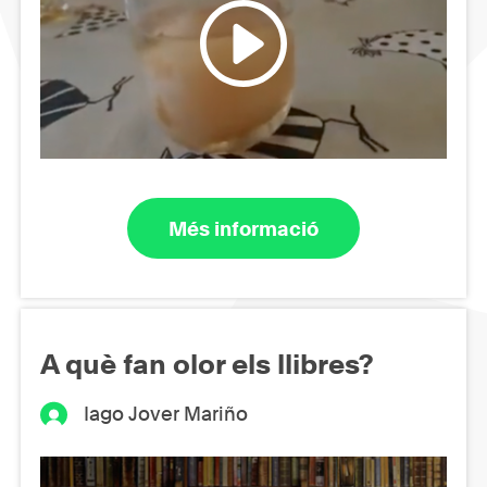
Més informació
A què fan olor els llibres?
Iago Jover Mariño