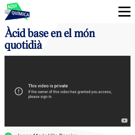
Àcid base en el món
quotidià