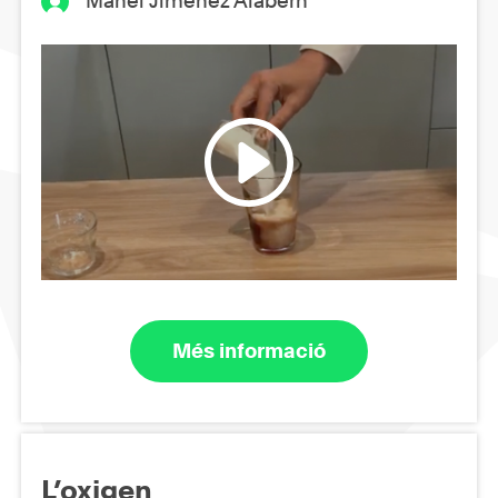
Manel Jiménez Alabern
Més informació
L’oxigen