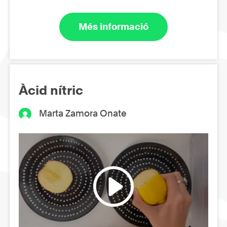
Més informació
Àcid nítric
Marta Zamora Onate