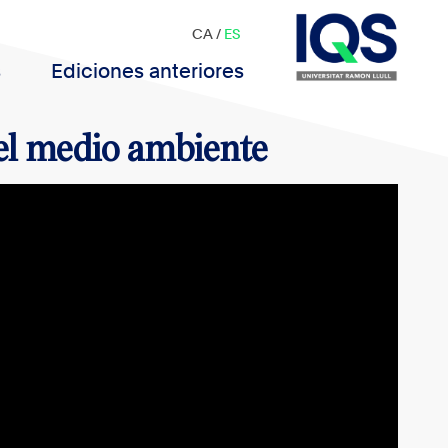
CA
/
ES
s
Ediciones anteriores
 el medio ambiente