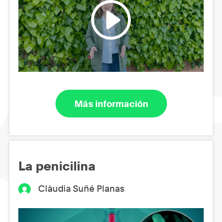
Más información
La penicilina
Clàudia Suñé Planas