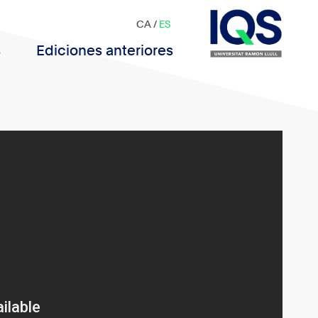
CA
/
ES
s
Ediciones anteriores