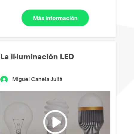
Más información
La il·luminación LED
Miguel Canela Julià