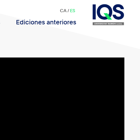
CA
/
ES
s
Ediciones anteriores