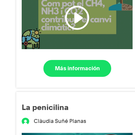
Más información
La penicilina
Clàudia Suñé Planas