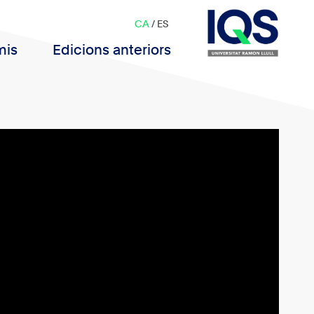
CA
/
ES
mis
Edicions anteriors