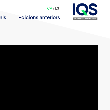
CA
/
ES
mis
Edicions anteriors