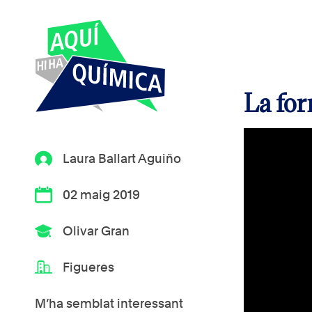
La for
Laura Ballart Aguiño
02 maig 2019
Olivar Gran
Figueres
M’ha semblat interessant