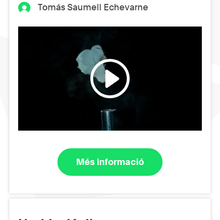
Tomás Saumell Echevarne
Més informació