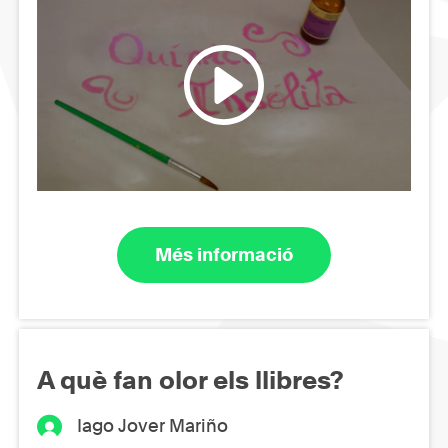
Més informació
A què fan olor els llibres?
Iago Jover Mariño