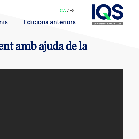
CA
/
ES
mis
Edicions anteriors
ent amb ajuda de la