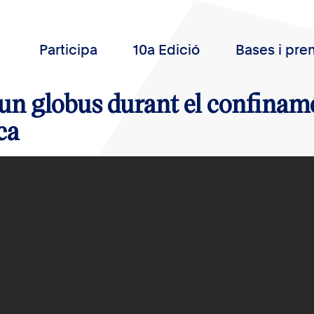
Participa
10a Edició
Bases i pre
 un globus durant el confinam
ca