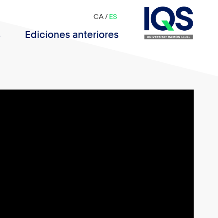
CA
/
ES
s
Ediciones anteriores