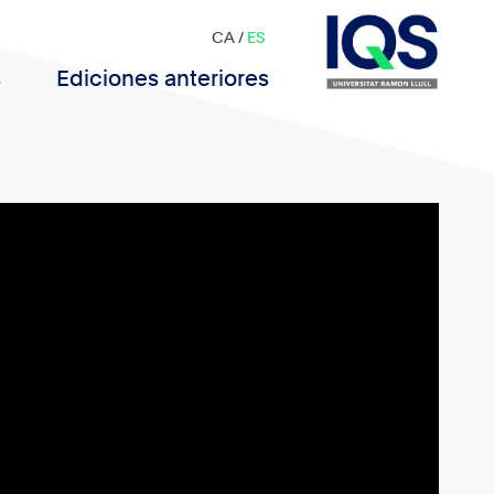
CA
/
ES
s
Ediciones anteriores