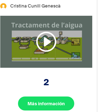
Cristina Cunill Genescà
2
Más información