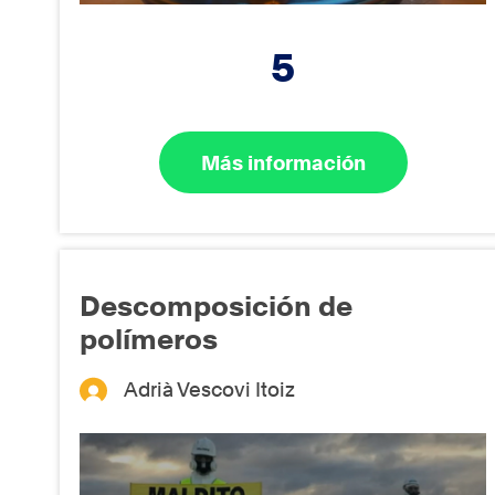
5
Más información
Descomposición de
polímeros
Adrià Vescovi Itoiz