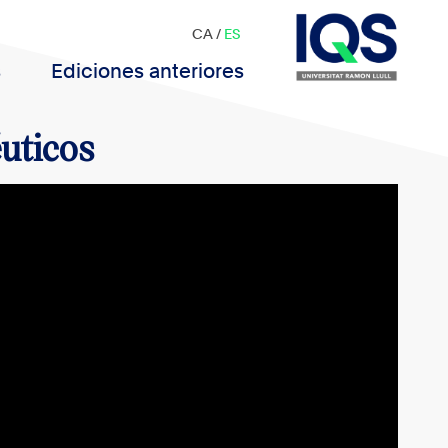
CA
/
ES
s
Ediciones anteriores
éuticos