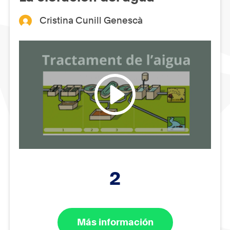
Cristina Cunill Genescà
2
Más información