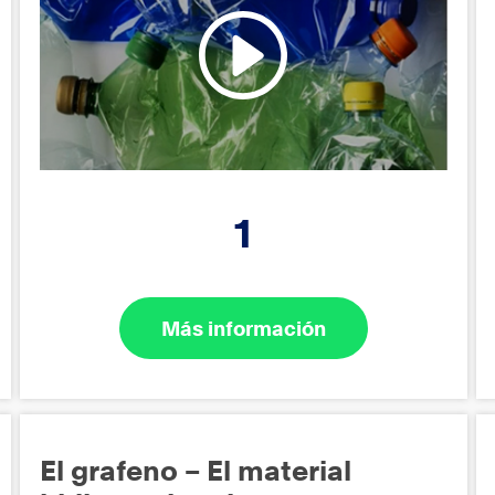
1
Más información
El grafeno – El material