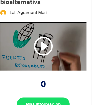
bioalternativa
Lali Agramunt Mari
0
Más información