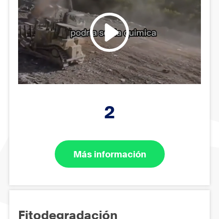
2
Más información
Fitodegradación