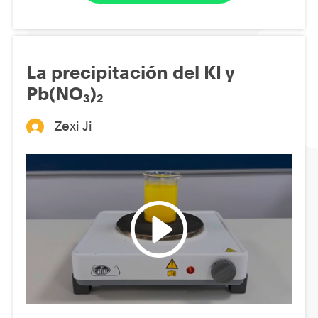
La precipitación del KI y
Pb(NO₃)₂
Zexi Ji