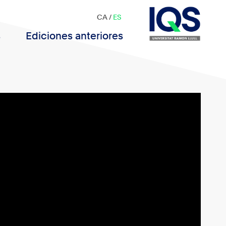
CA
/
ES
s
Ediciones anteriores