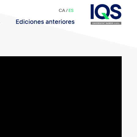
CA
/
ES
s
Ediciones anteriores