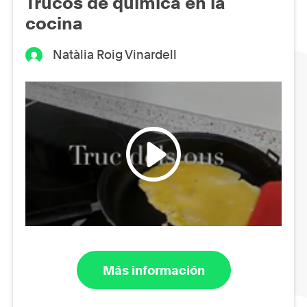
Trucos de química en la
cocina
Natàlia Roig Vinardell
Más información