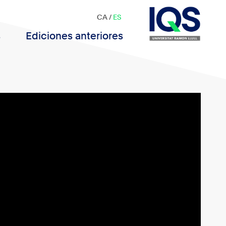
CA
/
ES
s
Ediciones anteriores