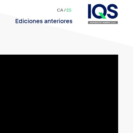
CA
/
ES
s
Ediciones anteriores