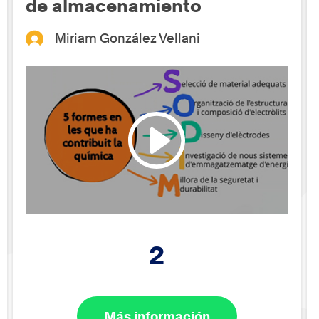
de almacenamiento
Miriam González Vellani
2
Más información