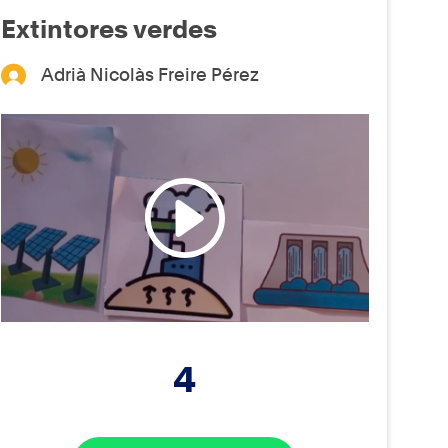
Extintores verdes
Adrià Nicolàs Freire Pérez
4