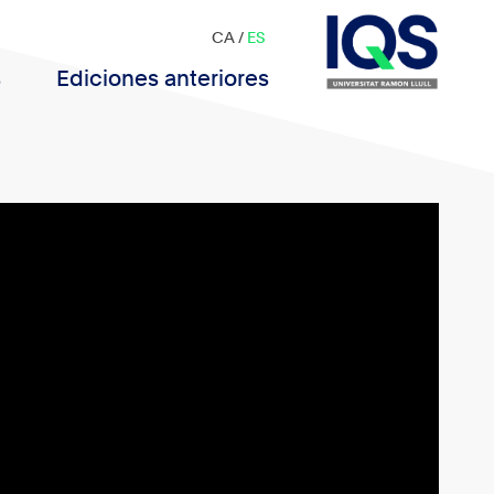
CA
/
ES
s
Ediciones anteriores