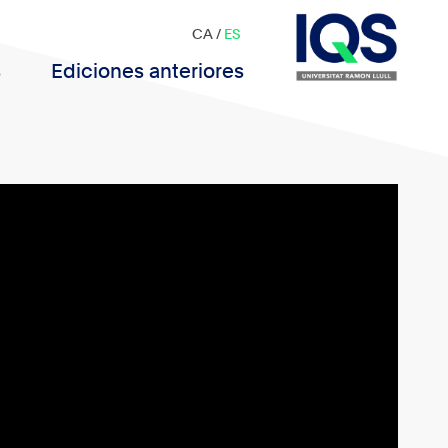
CA
/
ES
s
Ediciones anteriores